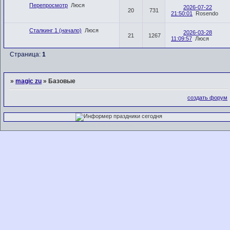
Перепросмотр
Люся
2026-07-22
20
731
21:50:01
Rosendo
Сталкинг 1 (начало)
Люся
2026-03-28
21
1267
11:09:57
Люся
Страница:
1
»
magic zu
»
Базовые
создать форум