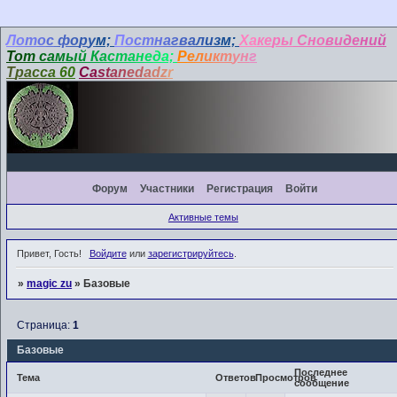
Л
о
т
о
с
ф
о
р
у
м;
П
о
ст
н
а
г
в
а
л
и
з
м;
Ха
ке
ры
Сно
ви
де
ни
й
Т
о
т
с
а
м
ы
й
К
а
с
т
а
н
е
д
а;
Р
е
л
и
к
т
у
н
г
Т
р
а
с
с
а
6
0
C
a
s
t
a
n
e
d
a
d
z
r
Форум
Участники
Регистрация
Войти
Активные темы
Привет, Гость!
Войдите
или
зарегистрируйтесь
.
»
magic zu
»
Базовые
Страница:
1
Базовые
Последнее
Тема
Ответов
Просмотров
сообщение