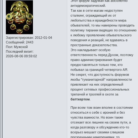
Этот форум задуман как абсолютно
антидемократический.
Так как в сети магам недоступен
сталкинг, ограждающий их от
любопытства и враждебности мира
обывателей, то мы намерены проводить
политику тирании видящих по отношению
к любому проявлению обывательского
Зарегистрирован
: 2012-01-04
поведения и реакций, не вдаваясь в
Сообщений:
2443
пространные доказательства.
Пол:
Мужской
Это накладывает особую
Последний визит:
ответственность перед Духом, поэтому
2026-08-06 09:59:02
право администрирования будет
предоставляться только тем, кто
побывал за границей четвертого АЯ.
Не секрет, что доступность форумов
якобы "гуманитарной" направленности
привлекает на них определенный
процент сетевых профессиональных
трепачей и троллей в охоте за
баттхертом
.
При всем том воин вполне в состоянии
относиться к себе с иронией и без
чувства важности. Но воин также
отсекает все лишнее на своем пути, а
когда разговору и обсуждению кто-то
всерьез мешает своими слишком
прозрачными намерениями, то