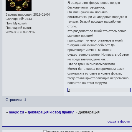
Я создал этот форум вовсе не для
бесконечного говорения.
Он мне нужен как попытка
Зарегистрирован
: 2012-01-04
систематизации и наведения порядка в
Сообщений:
2443
тонале. Этакий порядок на рабочем
Пол:
Мужской
столе.
Последний визит:
Кто разделяет со мной это стремление -
2026-08-06 09:59:02
милости просим!
происходит ли что-то важное в моей
"нагуальной жизни" сейчас? Да,
происходит и очень многое и
существенно-важное. Но писать об этом
не представляю даже как...
Это за гранью высказываемого.
Может быть слова со временем сами
сложатся в готовые и ясные фразы,
тогда такая кристаллизация непременно
появится на этом форуме.
0
Страница:
1
»
magic zu
»
декларация и свод правил
»
Декларация
создать форум