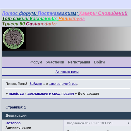
Л
о
т
о
с
ф
о
р
у
м;
П
о
ст
н
а
г
в
а
л
и
з
м;
Ха
ке
ры
Сно
ви
де
ни
й
Т
о
т
с
а
м
ы
й
К
а
с
т
а
н
е
д
а;
Р
е
л
и
к
т
у
н
г
Т
р
а
с
с
а
6
0
C
a
s
t
a
n
e
d
a
d
z
r
Форум
Участники
Регистрация
Войти
Активные темы
Привет, Гость!
Войдите
или
зарегистрируйтесь
.
»
magic zu
»
декларация и свод правил
»
Декларация
Страница:
1
Декларация
Rosendo
1
Поделиться
2012-01-05 18:41:20
Администратор