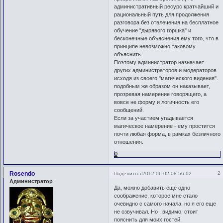
административный ресурс кратчайший и
рациональный путь для продолжения
разговора без отвлечения на бесплатное
обучение "дырявого горшка" и
бесконечные объяснения ему того, что в
принципе невозможно таковому
объяснить.
Поэтому администратор назначает
других администраторов и модераторов
исходя из своего "магического видения".
подобным же образом он наказывает,
прозревая намерение говорящего, а
вовсе не форму и логичность его
сообщений.
Если за участием угадывается
магическое намерение - ему простится
почти любая форма, в рамках безличного
отношения.
0
Rosendo
2
Поделиться
2012-06-02 08:56:02
Администратор
Да, можно добавить еще одно
соображение, которое мне стало
очевидно с самого начала. но я его еще
не озвучивал. Но , видимо, стоит
пояснить для моих гостей.