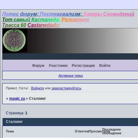
Л
о
т
о
с
ф
о
р
у
м;
П
о
ст
н
а
г
в
а
л
и
з
м;
Ха
ке
ры
Сно
ви
де
ни
й
Т
о
т
с
а
м
ы
й
К
а
с
т
а
н
е
д
а;
Р
е
л
и
к
т
у
н
г
Т
р
а
с
с
а
6
0
C
a
s
t
a
n
e
d
a
d
z
r
Форум
Участники
Регистрация
Войти
Активные темы
Привет, Гость!
Войдите
или
зарегистрируйтесь
.
»
magic zu
»
Сталкинг
Страница:
1
Сталкинг
Последнее
Тема
Ответов
Просмотров
сообщение