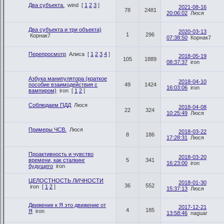
Два субъекта.
wind
[
1
2
3
]
2021-08-16
78
2481
20:06:02
Люся
Два субъекта и три объекта)
2020-03-13
1
296
Корнак7
07:38:50
Корнак7
Перепросмотр
Алиса
[
1
2
3
4
]
2018-05-19
105
1889
08:37:37
iron
Азбука манипулятора (краткое
2018-04-10
пособие взаимодействия с
49
1424
16:03:06
iron
вампиром)
iron
[
1
2
]
Соблюдаем ПДД
Люся
2018-04-08
22
324
10:25:49
Люся
Примеры ЧСВ.
Люся
2018-03-22
8
186
17:28:31
Люся
Проактивность и чувство
2018-03-20
времени, как сталкинг
5
341
16:23:00
iron
будущего
iron
ЦЕЛОСТНОСТЬ ЛИЧНОСТИ
2018-01-30
36
552
iron
[
1
2
]
15:37:13
Люся
Движение к Я это движение от
2017-12-21
4
185
Я
iron
13:58:46
naguar