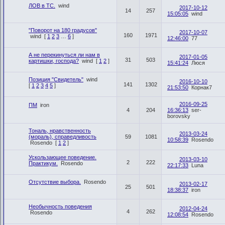
ЛОВ в ТС.
wind
2017-10-12
14
257
15:05:05
wind
"Поворот на 180 градусов"
2017-10-07
160
1971
wind
[
1
2
3
…
6
]
12:46:00
77
А не перекинуться ли нам в
2017-01-05
31
503
картишки, господа?
wind
[
1
2
]
15:41:24
Люся
Позиция "Свидетель"
wind
2016-10-10
141
1302
[
1
2
3
4
5
]
21:53:50
Корнак7
2016-09-25
ПМ
iron
4
204
16:36:13
ser-
borovsky
Тональ, нравственность
2013-03-24
(мораль), справедливость
59
1081
10:58:39
Rosendo
Rosendo
[
1
2
]
Ускользающее поведение.
2013-03-10
2
222
Практикум.
Rosendo
22:17:33
Luna
Отсутствие выбора.
Rosendo
2013-02-17
25
501
18:38:37
iron
Необычность поведения
2012-04-24
4
262
Rosendo
12:08:54
Rosendo